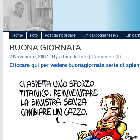
Home
Foto
Post da ricordare
...in carbognanese-1
...in ca
BUONA GIORNATA
2 Novembre, 2007 | By admin In
foto
|
Comments(0)
Cliccare quì per vedere buonagiornata serie di splen