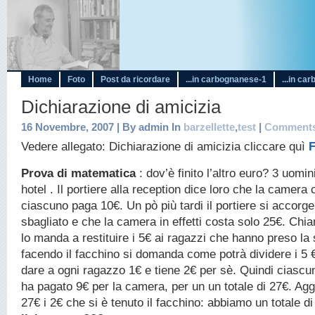
Home
Foto
Post da ricordare
...in carbognanese-1
...in ca
Dichiarazione di amicizia
16 Novembre, 2007 | By admin In
barzellette
,
test
|
Comments
Vedere allegato: Dichiarazione di amicizia cliccare quì
F
Prova di matematica
: dov’è finito l’altro euro? 3 uomi
hotel . Il portiere alla reception dice loro che la camera
ciascuno paga 10€. Un pò più tardi il portiere si accorge
sbagliato e che la camera in effetti costa solo 25€. Chia
lo manda a restituire i 5€ ai ragazzi che hanno preso la
facendo il facchino si domanda come potrà dividere i 5 €
dare a ogni ragazzo 1€ e tiene 2€ per sè. Quindi ciascu
ha pagato 9€ per la camera, per un un totale di 27€. Ag
27€ i 2€ che si è tenuto il facchino: abbiamo un totale d