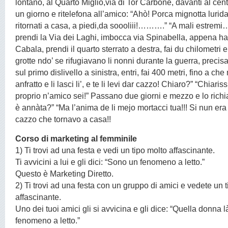
lontano, al Quarto Miglio,via di Tor Carbone, davanti al cen
un giorno e ritelefona all’amico: “Ahò! Porca mignotta lurid
ritornati a casa, a piedi,da soooliii!……….” “A mali estremi
prendi la Via dei Laghi, imbocca via Spinabella, appena ha
Cabala, prendi il quarto sterrato a destra, fai du chilometri
grotte ndo’ se rifugiavano li nonni durante la guerra, preci
sul primo dislivello a sinistra, entri, fai 400 metri, fino a ch
anfratto e li lasci li’, e te li levi dar cazzo! Chiaro?” “Chiari
proprio n’amico sei!” Passano due giorni e mezzo e lo rich
è annàta?” “Ma l’anima de li mejo mortacci tua!!! Si nun era p
cazzo che tornavo a casa!!
Corso di marketing al femminile
1) Ti trovi ad una festa e vedi un tipo molto affascinante.
Ti avvicini a lui e gli dici: “Sono un fenomeno a letto.”
Questo è Marketing Diretto.
2) Ti trovi ad una festa con un gruppo di amici e vedete un 
affascinante.
Uno dei tuoi amici gli si avvicina e gli dice: “Quella donna l
fenomeno a letto.”