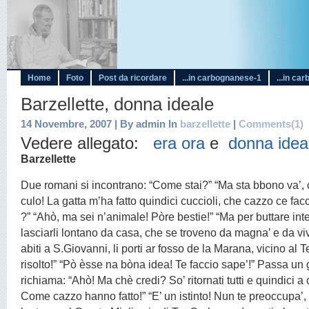
Home
Foto
Post da ricordare
...in carbognanese-1
...in ca
Barzellette, donna ideale
14 Novembre, 2007 | By admin In
barzellette
|
Comments(1)
Vedere allegato:
era ora
e
donna idea
Barzellette
Due romani si incontrano: “Come stai?” “Ma sta bbono va’, c
culo! La gatta m’ha fatto quindici cuccioli, che cazzo ce facc
?” “Ahò, ma sei n’animale! Pòre bestie!” “Ma per buttare int
lasciarli lontano da casa, che se troveno da magna’ e da vi
abiti a S.Giovanni, li porti ar fosso de la Marana, vicino al 
risolto!” “Pò èsse na bòna idea! Te faccio sape’!” Passa un 
richiama: “Ahò! Ma chè credi? So’ ritornati tutti e quindici 
Come cazzo hanno fatto!” “E’ un istinto! Nun te preoccupa’, p