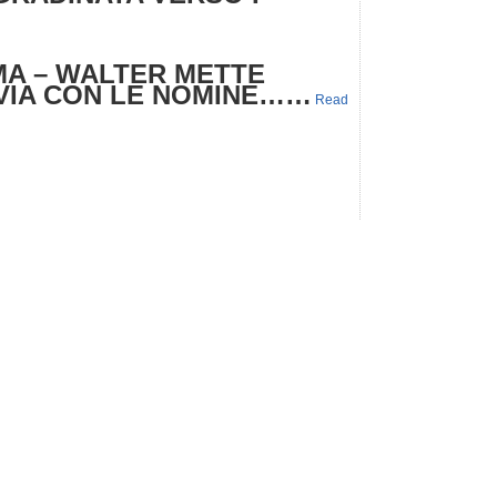
IMA – WALTER METTE
 VIA CON LE NOMINE……
Read