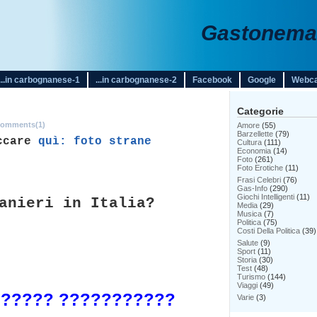
Gastonemar
...in carbognanese-1
...in carbognanese-2
Facebook
Google
Webc
Categorie
omments(1)
Amore
(55)
Barzellette
(79)
iccare
quì:
foto strane
Cultura
(111)
Economia
(14)
Foto
(261)
Foto Erotiche
(11)
Frasi Celebri
(76)
Gas-Info
(290)
Giochi Intelligenti
(11)
anieri in Italia?
Media
(29)
Musica
(7)
Politica
(75)
Costi Della Politica
(39)
Salute
(9)
Sport
(11)
Storia
(30)
Test
(48)
Turismo
(144)
Viaggi
(49)
???? ????? ???????
Varie
(3)