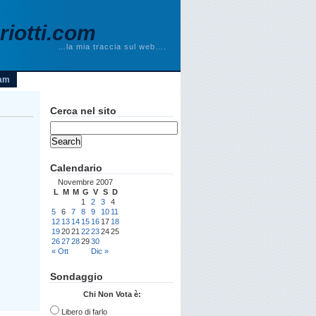
iotti.com
…la mia traccia sul web….
am
Cerca nel sito
Calendario
Novembre 2007
L
M
M
G
V
S
D
1
2
3
4
5
6
7
8
9
10
11
12
13
14
15
16
17
18
19
20
21
22
23
24
25
26
27
28
29
30
« Ott
Dic »
Sondaggio
Chi Non Vota è:
Libero di farlo