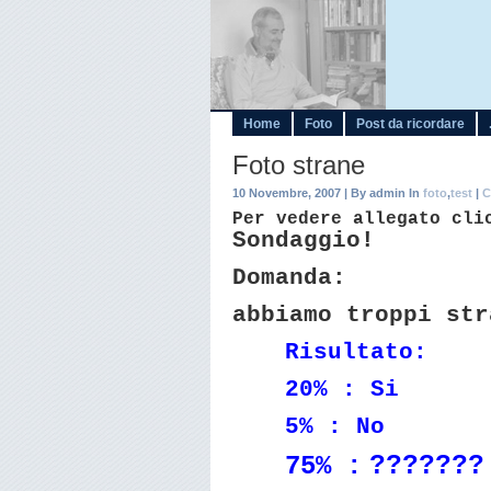
Home
Foto
Post da ricordare
Foto strane
10 Novembre, 2007 | By admin In
foto
,
test
|
C
Per vedere allegato cl
Sondaggio!
Domanda:
abbiamo troppi str
Risultato:
20% : Si
5% : No
???????
75% :