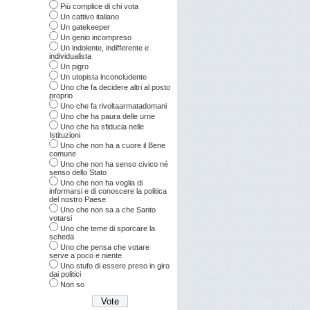
Più complice di chi vota
Un cattivo italiano
Un gatekeeper
Un genio incompreso
Un indolente, indifferente e
individualista
Un pigro
Un utopista inconcludente
Uno che fa decidere altri al posto
proprio
Uno che fa rivoltaarmatadomani
Uno che ha paura delle urne
Uno che ha sfiducia nelle
Istituzioni
Uno che non ha a cuore il Bene
comune
Uno che non ha senso civico né
senso dello Stato
Uno che non ha voglia di
informarsi e di conoscere la politica
del nostro Paese
Uno che non sa a che Santo
votarsi
Uno che teme di sporcare la
scheda
Uno che pensa che votare
serve a poco e niente
Uno stufo di essere preso in giro
dai politici
Non so