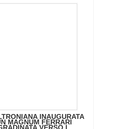
LTRONIANA INAUGURATA
UN MAGNUM FERRARI
GRADINATA VERSO I