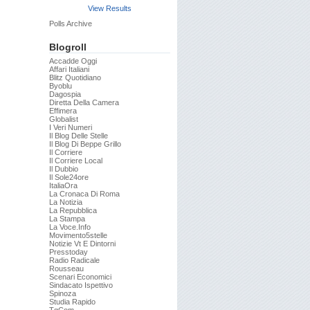
View Results
Polls Archive
Blogroll
Accadde Oggi
Affari Italiani
Blitz Quotidiano
Byoblu
Dagospia
Diretta Della Camera
Effimera
Globalist
I Veri Numeri
Il Blog Delle Stelle
Il Blog Di Beppe Grillo
Il Corriere
Il Corriere Local
Il Dubbio
Il Sole24ore
ItaliaOra
La Cronaca Di Roma
La Notizia
La Repubblica
La Stampa
La Voce.info
Movimento5stelle
Notizie Vt E Dintorni
Presstoday
Radio Radicale
Rousseau
Scenari Economici
Sindacato Ispettivo
Spinoza
Studia Rapido