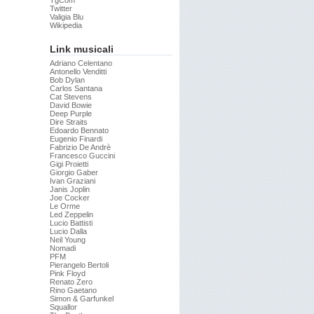
TgCom
Twitter
Valigia Blu
Wikipedia
Link musicali
Adriano Celentano
Antonello Venditti
Bob Dylan
Carlos Santana
Cat Stevens
David Bowie
Deep Purple
Dire Straits
Edoardo Bennato
Eugenio Finardi
Fabrizio De Andrè
Francesco Guccini
Gigi Proietti
Giorgio Gaber
Ivan Graziani
Janis Joplin
Joe Cocker
Le Orme
Led Zeppelin
Lucio Battisti
Lucio Dalla
Neil Young
Nomadi
PFM
Pierangelo Bertoli
Pink Floyd
Renato Zero
Rino Gaetano
Simon & Garfunkel
Squallor