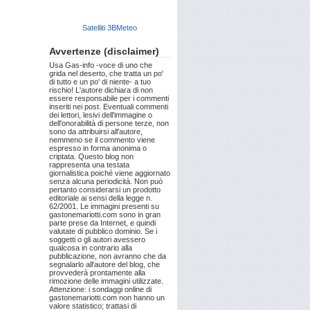
Satelliti 3BMeteo
Avvertenze (disclaimer)
Usa Gas-info -voce di uno che
grida nel deserto, che tratta un po'
di tutto e un po' di niente- a tuo
rischio! L'autore dichiara di non
essere responsabile per i commenti
inseriti nei post. Eventuali commenti
dei lettori, lesivi dell'immagine o
dell'onorabilità di persone terze, non
sono da attribuirsi all'autore,
nemmeno se il commento viene
espresso in forma anonima o
criptata. Questo blog non
rappresenta una testata
giornalistica poiché viene aggiornato
senza alcuna periodicità. Non può
pertanto considerarsi un prodotto
editoriale ai sensi della legge n.
62/2001. Le immagini presenti su
gastonemariotti.com sono in gran
parte prese da Internet, e quindi
valutate di pubblico dominio. Se i
soggetti o gli autori avessero
qualcosa in contrario alla
pubblicazione, non avranno che da
segnalarlo all'autore del blog, che
provvederà prontamente alla
rimozione delle immagini utilizzate.
Attenzione: i sondaggi online di
gastonemariotti.com non hanno un
valore statistico; trattasi di