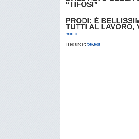
“TIFOSI”
PRODI: È BELLISS
TUTTI AL LAVORO,
more »
Filed under:
foto
,
test