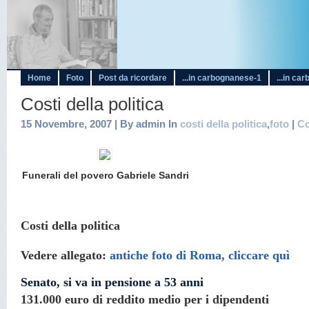
Home
Foto
Post da ricordare
...in carbognanese-1
...in ca
Costi della politica
15 Novembre, 2007 | By admin In
costi della politica
,
foto
|
C
Funerali del povero Gabriele Sandri
Costi della politica
Vedere allegato:
antiche foto di Roma, cliccare quì
Senato, si va in pensione a 53 anni
131.000 euro di reddito medio per i dipendenti