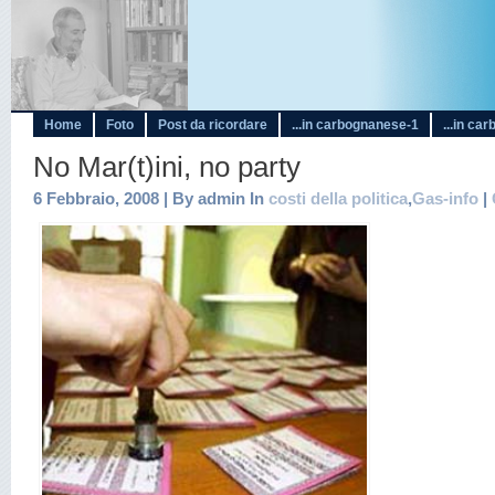
Home
Foto
Post da ricordare
...in carbognanese-1
...in ca
No Mar(t)ini, no party
6 Febbraio, 2008 | By admin In
costi della politica
,
Gas-info
|