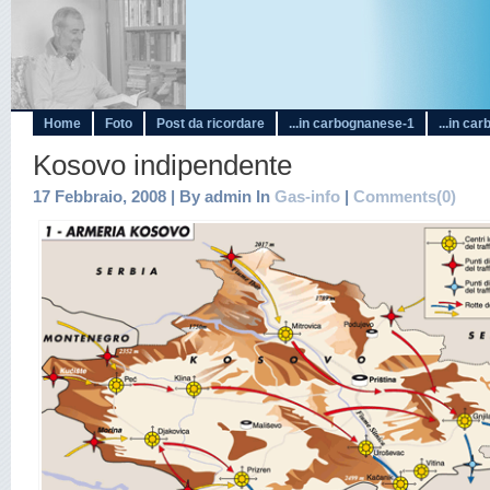
Home
Foto
Post da ricordare
...in carbognanese-1
...in ca
Kosovo indipendente
17 Febbraio, 2008 | By admin In
Gas-info
|
Comments(0)