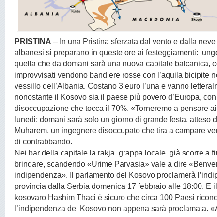
PRISTINA
– In una Pristina sferzata dal vento e dalla neve
albanesi si preparano in queste ore ai festeggiamenti: lungo
quella che da domani sarà una nuova capitale balcanica, 
improvvisati vendono bandiere rosse con l’aquila bicipite n
vessillo dell’Albania. Costano 3 euro l’una e vanno lettera
nonostante il Kosovo sia il paese più povero d’Europa, con
disoccupazione che tocca il 70%. «Torneremo a pensare ai 
lunedi: domani sarà solo un giorno di grande festa, atteso 
Muharem, un ingegnere disoccupato che tira a campare ve
di contrabbando.
Nei bar della capitale la rakja, grappa locale, già scorre a fiu
brindare, scandendo «Urime Parvasia» vale a dire «Benve
indipendenza». Il parlamento del Kosovo proclamerà l’ind
provincia dalla Serbia domenica 17 febbraio alle 18:00. E il
kosovaro Hashim Thaci è sicuro che circa 100 Paesi rico
l’indipendenza del Kosovo non appena sarà proclamata. «