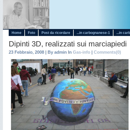
Home
Foto
Post da ricordare
...in carbognanese-1
...in ca
Dipinti 3D, realizzati sui marciapiedi
23 Febbraio, 2008 | By admin In
Gas-info
|
Comments(0)