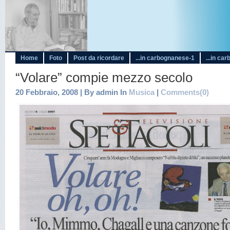
Home
Foto
Post da ricordare
...in carbognanese-1
...in ca
“Volare” compie mezzo secolo
20 Febbraio, 2008 | By admin In
Musica
|
Comments(0)