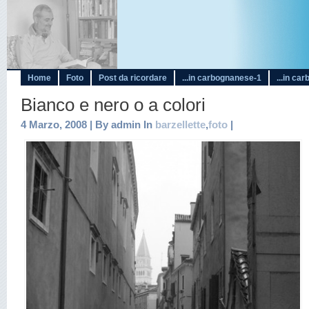
Home
Foto
Post da ricordare
...in carbognanese-1
...in ca
Bianco e nero o a colori
4 Marzo, 2008 | By admin In
barzellette
,
foto
|