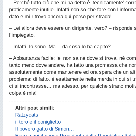
– Perché tutto ciò che mi ha detto è ‘tecnicamente’ corr
praticamente inutile. Infatti non so che fare con l’infor
dato e mi ritrovo ancora qui perso per strada!
– Lei allora deve essere un dirigente, vero? – risponde s
l’impiegato.
– Infatti, lo sono. Ma… da cosa lo ha capito?
– Abbastanza facile: lei non sa né dove si trova, né come
tanto meno dove andare, ha fatto una promessa che no
assolutamente come mantenere ed ora spera che un altro
problema; di fatto, è esattamente nella merda in cui si 
ci si incontrasse… ma adesso, per qualche strano motiv
colpa è mia!
Altri post simili:
Ratzycats
il toro e il coniglietto
Il povero gatto di Simon…
Ecco a voi il nuovo Presidente della Repubblica Itali