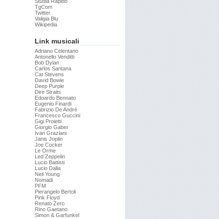
Studia Rapido
TgCom
Twitter
Valigia Blu
Wikipedia
Link musicali
Adriano Celentano
Antonello Venditti
Bob Dylan
Carlos Santana
Cat Stevens
David Bowie
Deep Purple
Dire Straits
Edoardo Bennato
Eugenio Finardi
Fabrizio De Andrè
Francesco Guccini
Gigi Proietti
Giorgio Gaber
Ivan Graziani
Janis Joplin
Joe Cocker
Le Orme
Led Zeppelin
Lucio Battisti
Lucio Dalla
Neil Young
Nomadi
PFM
Pierangelo Bertoli
Pink Floyd
Renato Zero
Rino Gaetano
Simon & Garfunkel