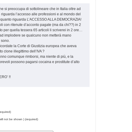
e si preoccupa di sottolineare che in Italia oltre ad
 riguarda l’accesso alle professioni e al mondo del
per quanto riguarda L’ACCESSO ALLA DEMOCRAZIA!
oli con ritenute d’acconto pagate (ma da chi??) in 2
er quella tessera 65 articoli li scriverei in 2 ore…
to ad implodere se qualcuno non metterà mano
 sono.
a ricordate la Corte di Giustizia europea che aveva
to clone illegittimo dell’IVA ?
anno comunque rimborsi, ma niente di più, e la
onorevoli possono pagarsi cocaina e prostitute d’alto
RO’ !!
equired)
will not be shown ) (required)