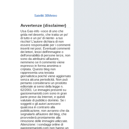
Satelliti 3BMeteo
Avvertenze (disclaimer)
Usa Gas-info -voce di uno che
grida nel deserto, che tratta un po'
di tutto e un po' di niente- a tuo
rischio! L'autore dichiara di non
essere responsabile per i commenti
inseriti nei post. Eventuali commenti
dei lettori, lesivi dell'immagine o
dell'onorabilità di persone terze, non
sono da attribuirsi all'autore,
nemmeno se il commento viene
espresso in forma anonima o
criptata. Questo blog non
rappresenta una testata
giornalistica poiché viene aggiornato
senza alcuna periodicità. Non può
pertanto considerarsi un prodotto
editoriale ai sensi della legge n.
62/2001. Le immagini presenti su
gastonemariotti.com sono in gran
parte prese da Internet, e quindi
valutate di pubblico dominio. Se i
soggetti o gli autori avessero
qualcosa in contrario alla
pubblicazione, non avranno che da
segnalarlo all'autore del blog, che
provvederà prontamente alla
rimozione delle immagini utilizzate.
Attenzione: i sondaggi online di
gastonemariotti.com non hanno un