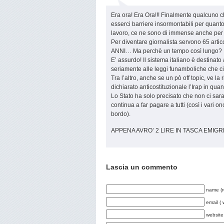
Era ora! Era Ora!!! Finalmente qualcuno ch
esserci barriere insormontabili per quanto
lavoro, ce ne sono di immense anche 
Per diventare giornalista servono 65 artic
ANNI… Ma perchè un tempo così lungo? Io p
E’ assurdo! Il sistema italiano è destina
seriamente alle leggi funamboliche che ci
Tra l’altro, anche se un pò off topic, ve l
dichiarato anticostituzionale l’Irap in quan
Lo Stato ha solo precisato che non ci sar
continua a far pagare a tutti (così i vari 
bordo).
APPENA AVRO’ 2 LIRE IN TASCA EMIGRE
Lascia un commento
name (r
email ( 
website