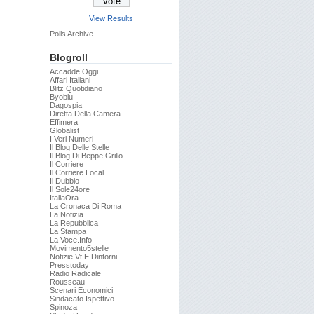
View Results
Polls Archive
Blogroll
Accadde Oggi
Affari Italiani
Blitz Quotidiano
Byoblu
Dagospia
Diretta Della Camera
Effimera
Globalist
I Veri Numeri
Il Blog Delle Stelle
Il Blog Di Beppe Grillo
Il Corriere
Il Corriere Local
Il Dubbio
Il Sole24ore
ItaliaOra
La Cronaca Di Roma
La Notizia
La Repubblica
La Stampa
La Voce.info
Movimento5stelle
Notizie Vt E Dintorni
Presstoday
Radio Radicale
Rousseau
Scenari Economici
Sindacato Ispettivo
Spinoza