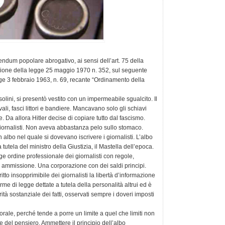
ferendum popolare abrogativo, ai sensi dell’art. 75 della
zione della legge 25 maggio 1970 n. 352, sul seguente
gge 3 febbraio 1963, n. 69, recante “Ordinamento della
olini, si presentò vestito con un impermeabile sgualcito. Il
ivali, fasci littori e bandiere. Mancavano solo gli schiavi
ne. Da allora Hitler decise di copiare tutto dal fascismo.
iornalisti. Non aveva abbastanza pelo sullo stomaco.
albo nel quale si dovevano iscrivere i giornalisti. L’albo
tutela del ministro della Giustizia, il Mastella dell’epoca.
 ordine professionale dei giornalisti con regole,
di ammissione. Una corporazione con dei saldi principi.
ritto insopprimibile dei giornalisti la libertà d’informazione
orme di legge dettate a tutela della personalità altrui ed è
rità sostanziale dei fatti, osservati sempre i doveri imposti
orale, perché tende a porre un limite a quel che limiti non
 del pensiero. Ammettere il principio dell’albo