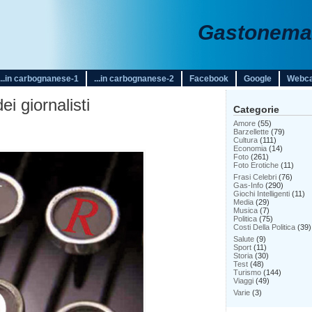
Gastonemar
...in carbognanese-1
...in carbognanese-2
Facebook
Google
Webc
ei giornalisti
Categorie
Amore
(55)
Barzellette
(79)
Cultura
(111)
Economia
(14)
Foto
(261)
Foto Erotiche
(11)
Frasi Celebri
(76)
Gas-Info
(290)
Giochi Intelligenti
(11)
Media
(29)
Musica
(7)
Politica
(75)
Costi Della Politica
(39)
Salute
(9)
Sport
(11)
Storia
(30)
Test
(48)
Turismo
(144)
Viaggi
(49)
Varie
(3)