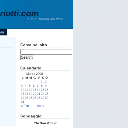
iotti.com
…la mia traccia sul web….
am
Cerca nel sito
Calendario
Marzo 2008
L
M
M
G
V
S
D
1
2
3
4
5
6
7
8
9
10
11
12
13
14
15
16
17
18
19
20
21
22
23
24
25
26
27
28
29
30
31
« Feb
Apr »
Sondaggio
Chi Non Vota è: