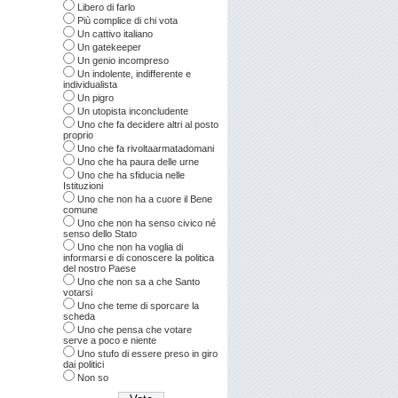
Libero di farlo
Più complice di chi vota
Un cattivo italiano
Un gatekeeper
Un genio incompreso
Un indolente, indifferente e
individualista
Un pigro
Un utopista inconcludente
Uno che fa decidere altri al posto
proprio
Uno che fa rivoltaarmatadomani
Uno che ha paura delle urne
Uno che ha sfiducia nelle
Istituzioni
Uno che non ha a cuore il Bene
comune
Uno che non ha senso civico né
senso dello Stato
Uno che non ha voglia di
informarsi e di conoscere la politica
del nostro Paese
Uno che non sa a che Santo
votarsi
Uno che teme di sporcare la
scheda
Uno che pensa che votare
serve a poco e niente
Uno stufo di essere preso in giro
dai politici
Non so