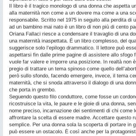
Il libro è il tragico monologo di una donna che aspetta u
alla maternità non come a un dovere ma come a una sce
responsabile. Scritto nel 1975 in seguito alla perdita di un
ad un bambino mai nato è un libro di non più di cento pag
Oriana Fallaci riesce a condensare il travaglio di una do
una maternità inaspettata. È un libro complesso, del quale
suggerisce solo l’epilogo drammatico. Il lettore può ess
aspettarsi fin dalle prime pagine di assistere allo sfogo 
vuole far valere e imporre una posizione. In realtà non è c
pregio di trattare un tema spinoso come quello dell’abor
però sullo sfondo, facendo emergere, invece, il tema cen
maternità, che si snoda attraverso il dialogo di una don
che porta in grembo.
Seguendo questo filo conduttore, come fosse un cordone
ricostruisce la vita, le paure e le gioie di una donna, se
nome preciso, incarnazione dei sentimenti di chi come l
affrontare la scelta di essere madre. Accettare questo r
semplice. Per una donna sola la scoperta di portare in g
può essere un ostacolo. È così anche per la protagonist