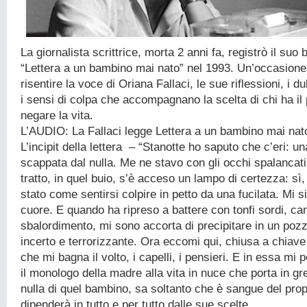
La giornalista scrittrice, morta 2 anni fa, registrò il suo 
“Lettera a un bambino mai nato” nel 1993. Un’occasione
risentire la voce di Oriana Fallaci, le sue riflessioni, i d
i sensi di colpa che accompagnano la scelta di chi ha il 
negare la vita.
L’AUDIO: La Fallaci legge Lettera a un bambino mai na
L’incipit della lettera – “Stanotte ho saputo che c’eri: un
scappata dal nulla. Me ne stavo con gli occhi spalancati
tratto, in quel buio, s’è acceso un lampo di certezza: sì, 
stato come sentirsi colpire in petto da una fucilata. Mi si
cuore. E quando ha ripreso a battere con tonfi sordi, ca
sbalordimento, mi sono accorta di precipitare in un pozz
incerto e terrorizzante. Ora eccomi qui, chiusa a chiav
che mi bagna il volto, i capelli, i pensieri. E in essa mi 
il monologo della madre alla vita in nuce che porta in 
nulla di quel bambino, sa soltanto che è sangue del pro
dipenderà in tutto e per tutto dalle sue scelte.