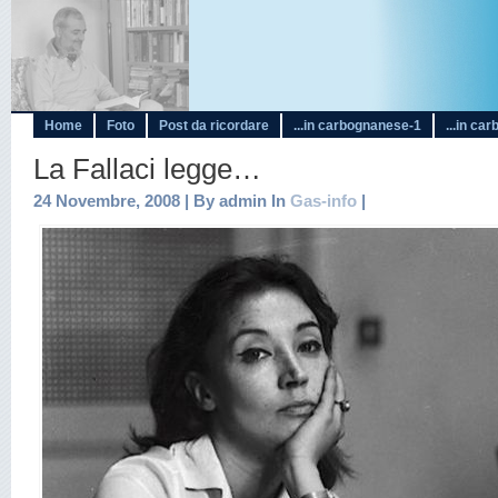
Home
Foto
Post da ricordare
...in carbognanese-1
...in ca
La Fallaci legge…
24 Novembre, 2008 | By admin In
Gas-info
|