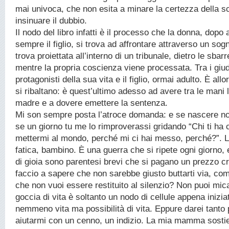
mai univoca, che non esita a minare la certezza della sce
insinuare il dubbio.
Il nodo del libro infatti è il processo che la donna, dopo
sempre il figlio, si trova ad affrontare attraverso un sogn
trova proiettata all’interno di un tribunale, dietro le sbar
mentre la propria coscienza viene processata. Tra i giudi
protagonisti della sua vita e il figlio, ormai adulto. È allo
si ribaltano: è quest’ultimo adesso ad avere tra le mani l
madre e a dovere emettere la sentenza.
Mi son sempre posta l’atroce domanda: e se nascere no
se un giorno tu me lo rimproverassi gridando “Chi ti ha c
mettermi al mondo, perché mi ci hai messo, perché?”. La
fatica, bambino. È una guerra che si ripete ogni giorno,
di gioia sono parentesi brevi che si pagano un prezzo 
faccio a sapere che non sarebbe giusto buttarti via, com
che non vuoi essere restituito al silenzio? Non puoi mic
goccia di vita è soltanto un nodo di cellule appena inizi
nemmeno vita ma possibilità di vita. Eppure darei tanto 
aiutarmi con un cenno, un indizio. La mia mamma sostie