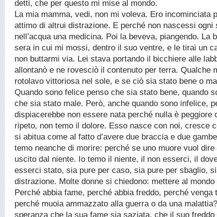
detti, che per questo mi mise al mondo.
La mia mamma, vedi, non mi voleva. Ero incominciata pe
attimo di altrui distrazione. E perché non nascessi ogni 
nell’acqua una medicina. Poi la beveva, piangendo. La b
sera in cui mi mossi, dentro il suo ventre, e le tirai un ca
non buttarmi via. Lei stava portando il bicchiere alle lab
allontanò e ne rovesciò il contenuto per terra. Qualche
rotolavo vittoriosa nel sole, e se ciò sia stato bene o m
Quando sono felice penso che sia stato bene, quando so
che sia stato male. Però, anche quando sono infelice, 
dispiacerebbe non essere nata perché nulla è peggiore del
ripeto, non temo il dolore. Esso nasce con noi, cresce c
si abitua come al fatto d’avere due braccia e due gambe.
temo neanche di morire: perché se uno muore vuol dire 
uscito dal niente. Io temo il niente, il non esserci, il dov
esserci stato, sia pure per caso, sia pure per sbaglio, sia
distrazione. Molte donne si chiedono: mettere al mondo 
Perché abbia fame, perché abbia freddo, perché venga t
perché muoia ammazzato alla guerra o da una malattia?
speranza che la sua fame sia saziata, che il suo freddo