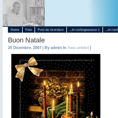
Home
Foto
Post da ricordare
...in carbognanese-1
...in ca
Buon Natale
25 Dicembre, 2007 | By admin In
frasi celebri
|